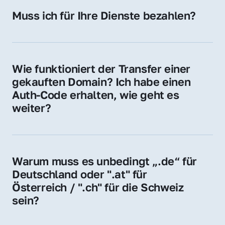
Hosting-Anbieter) fallen geringe laufende 
Muss ich für Ihre Dienste bezahlen?
Gebühren an. Diese bewegen sich für .de 
Nein, bei uns zahlen Sie nur den Kaufpreis 
Domains bei ca. 5€ / Jahr
der Domain – ohne zusätzliche Vermittlungs- 
oder Servicegebühren.
Wie funktioniert der Transfer einer 
gekauften Domain? Ich habe einen 
Auth-Code erhalten, wie geht es 
weiter?
Mit dem Auth-Code beauftragen Sie Ihren 
Provider, die Domain zu übernehmen. Gerne 
begleiten wir Sie bei diesem einfachen und 
Warum muss es unbedingt „.de“ für 
schnellen Prozess.
Deutschland oder ".at" für 
Österreich / ".ch" für die Schweiz 
sein?
Diese Endungen stehen für regionale 