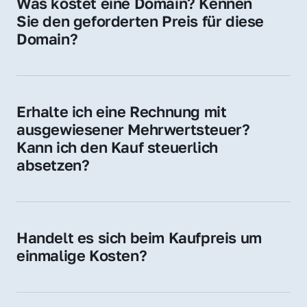
Was kostet eine Domain? Kennen 
Adressen oder als digitale Investition.
Sie den geforderten Preis für diese 
Domain?
Der Preis variiert je nach Domain. Für diese 
Domain liegt ein konkreter Kaufpreis vor – 
kontaktieren Sie uns gerne für ein 
Erhalte ich eine Rechnung mit 
unverbindliches Angebot.
ausgewiesener Mehrwertsteuer? 
Kann ich den Kauf steuerlich 
absetzen?
Ja, Sie erhalten eine Rechnung mit MwSt. 
Für Unternehmen ist der Kauf in der Regel 
steuerlich absetzbar.
Handelt es sich beim Kaufpreis um 
einmalige Kosten?
Ja. Der Kaufpreis ist einmalig. Nur beim 
späteren Betrieb der Domain (z. B. beim 