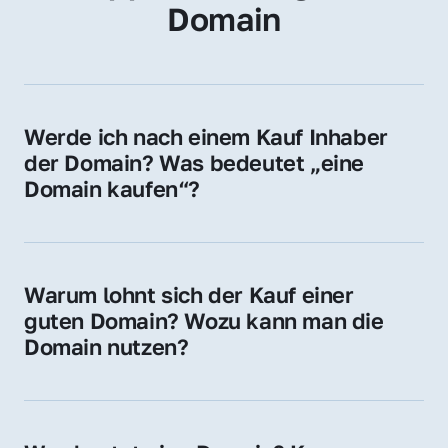
Domain
Werde ich nach einem Kauf Inhaber 
der Domain? Was bedeutet „eine 
Domain kaufen“?
Ja, Sie werden der offizielle Domain-Inhaber. 
Sie erhalten alle Rechte zur Nutzung, 
Verwaltung oder Weiterveräußerung der 
Warum lohnt sich der Kauf einer 
Domain.
guten Domain? Wozu kann man die 
Domain nutzen?
Eine starke Domain steigert Sichtbarkeit, 
Vertrauen und Markenwert. Nutzen Sie sie 
für Ihre Website, Weiterleitung, E-Mail-