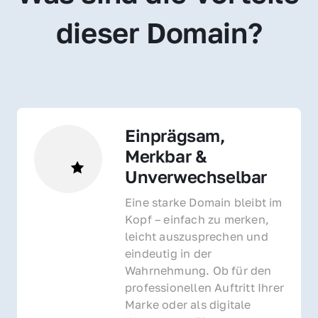
dieser Domain?
Einprägsam, 
Merkbar & 
Unverwechselbar
Eine starke Domain bleibt im 
Kopf – einfach zu merken, 
leicht auszusprechen und 
eindeutig in der 
Wahrnehmung. Ob für den 
professionellen Auftritt Ihrer 
Marke oder als digitale 